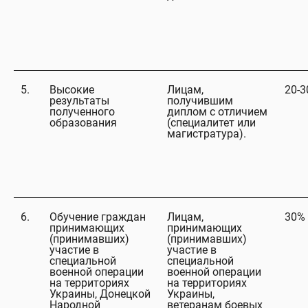
5.
Высокие
Лицам,
20-
результаты
получившим
полученного
диплом с отличием
образования
(специалитет или
магистратура).
6.
Обучение граждан
Лицам,
30%
принимающих
принимающих
(принимавших)
(принимавших)
участие в
участие в
специальной
специальной
военной операции
военной операции
на территориях
на территориях
Украины, Донецкой
Украины,
Народной
ветеранам боевых