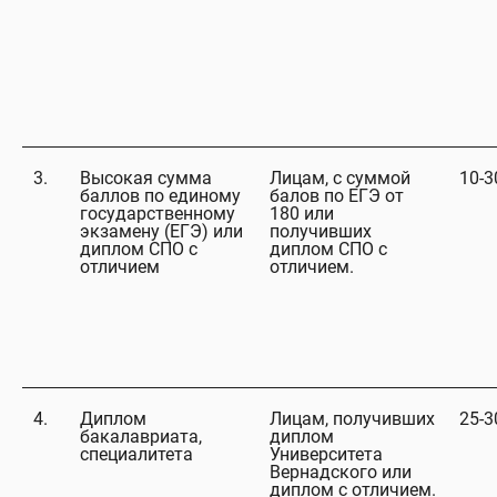
3.
Высокая сумма
Лицам, с суммой
10-
баллов по единому
балов по ЕГЭ от
государственному
180 или
экзамену (ЕГЭ) или
получивших
диплом СПО с
диплом СПО с
отличием
отличием.
4.
Диплом
Лицам, получивших
25-
бакалавриата,
диплом
специалитета
Университета
Вернадского или
диплом с отличием.