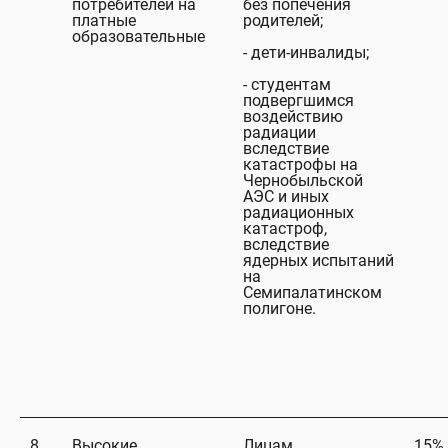
потребителей на
без попечения
платные
родителей;
образовательные
- дети-инвалиды;
- студентам
подвергшимся
воздействию
радиации
вследствие
катастрофы на
Чернобыльской
АЭС и иных
радиационных
катастроф,
вследствие
ядерных испытаний
на
Семипалатинском
полигоне.
8.
Высокие
Лицам,
15%