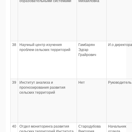
образовательными системами
Михайловна
38
Научный центр изучения
Гамбарян
И.о директор
проблем сельских территорий
Эдгар
Грайрович
39
Институт анализа и
Нет
Руководитель
прогнозирования развития
сельских территорий
40
Отдел мониторинга развития
Стародубова
Начальник
сельских территорий Института
Виктория
отдела