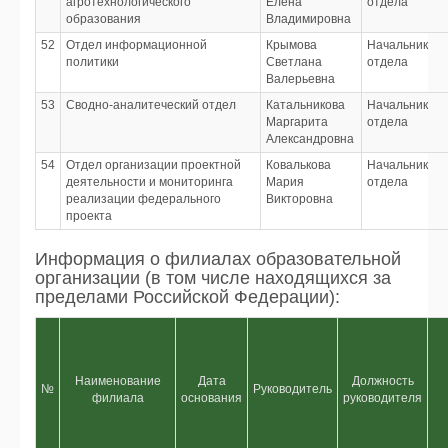
агротехнологического
Елена
отдела
образования
Владимировна
52
Отдел информационной
Крымова
Начальник
политики
Светлана
отдела
Валерьевна
53
Сводно-аналитеческий отдел
Катальникова
Начальник
Маргарита
отдела
Александровна
54
Отдел организации проектной
Ковалькова
Начальник
деятельности и мониторинга
Мария
отдела
реализации федерального
Викторовна
проекта
Информация о филиалах образовательной
организации (в том числе находящихся за
пределами Российской Федерации):
Наименование
Дата
Должность
№
Руководитель
филиала
основания
руководителя