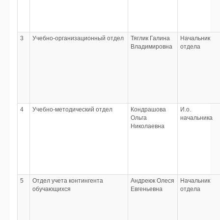
3
Учебно-организационный отдел
Тяглик Галина
Начальник
Владимировна
отдела
4
Учебно-методический отдел
Кондрашова
И.о.
Ольга
начальника
Николаевна
5
Отдел учета контингента
Андреюк Олеся
Начальник
обучающихся
Евгеньевна
отдела