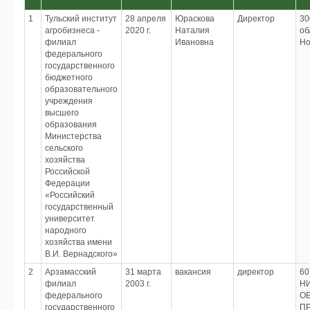
1
Тульский институт
28 апреля
Юраскова
Директор
30
агробизнеса -
2020 г.
Наталия
об
филиал
Ивановна
Но
федерального
государственного
бюджетного
образовательного
учреждения
высшего
образования
Министерства
сельского
хозяйства
Российской
Федерации
«Российский
государственный
университет
народного
хозяйства имени
В.И. Вернадского»
2
Арзамасский
31 марта
вакансия
директор
60
филиал
2003 г.
Н
федерального
ОБ
государственного
ПР