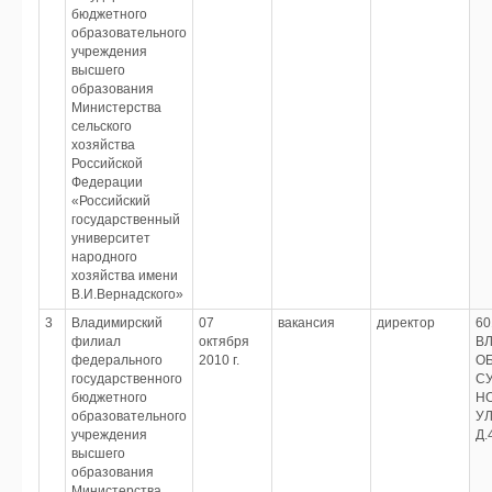
бюджетного
образовательного
учреждения
высшего
образования
Министерства
сельского
хозяйства
Российской
Федерации
«Российский
государственный
университет
народного
хозяйства имени
В.И.Вернадского»
3
Владимирский
07
вакансия
директор
60
филиал
октября
В
федерального
2010 г.
ОБ
государственного
СУ
бюджетного
Н
образовательного
УЛ
учреждения
Д.
высшего
образования
Министерства