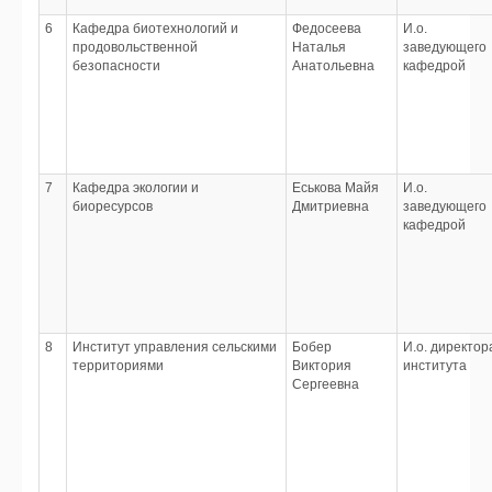
6
Кафедра биотехнологий и
Федосеева
И.о.
продовольственной
Наталья
заведующего
безопасности
Анатольевна
кафедрой
7
Кафедра экологии и
Еськова Майя
И.о.
биоресурсов
Дмитриевна
заведующего
кафедрой
8
Институт управления сельскими
Бобер
И.о. директор
территориями
Виктория
института
Сергеевна