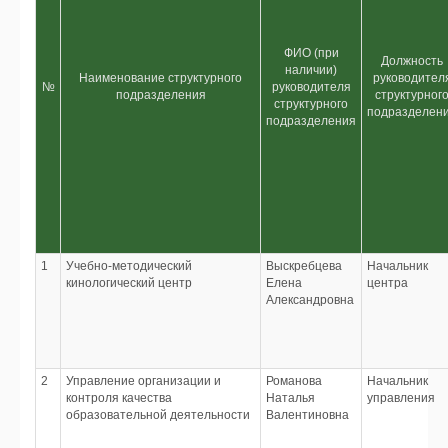
ФИО (при
Должность
наличии)
Наименование структурного
руководител
№
руководителя
подразделения
структурног
структурного
подразделен
подразделения
1
Учебно-методический
Выскребцева
Начальник
кинологический центр
Елена
центра
Александровна
2
Управление организации и
Романова
Начальник
контроля качества
Наталья
управления
образовательной деятельности
Валентиновна