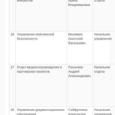
инициатив
Арина
отдела
Владимировна
26
Управление комплексной
Малявкин
Начальник
безопасности
Анатолий
управления
Васильевич
27
Отдел медиасопровождения и
Пасынков
Начальник
партнерских проектов
Андрей
отдела
Александрович
28
Управление документационного
Сайфуллина
Начальник
обеспечения
Александра
управления