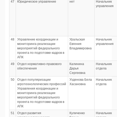
47
Юридическое управление
нет
Начальник
управления
48
Управление координации и
Уральская
Начальник
мониторинга реализации
Евгения
управления
мероприятий федерального
Владимировна
проекта по подготовке кадров в
АПК
49
Отдел нормативно-правового
Калинина
Начальник
обеспечения
Дарья
отдела
Сергеевна
50
Отдел популяризации
Узденова Бела
Начальник
агротехнологических профессий
Хасановна
отдела
Управления координации и
мониторинга реализации
мероприятий федерального
проекта по подготовке кадров в
АПК
51
Отдел развития
Куличенко
Начальник