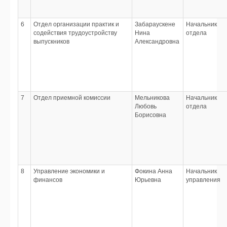
6
Отдел организации практик и
Забараускене
Начальник
содействия трудоустройству
Нина
отдела
выпускников
Александровна
7
Отдел приемной комиссии
Мельникова
Начальник
Любовь
отдела
Борисовна
8
Управление экономики и
Фокина Анна
Начальник
финансов
Юрьевна
управления