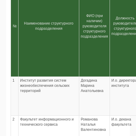
ФИО (при
Должность
наличии)
Наименование структурного
руководител
№
руководителя
подразделения
структурног
структурного
подразделен
подразделения
1
Институт развития систем
Догадина
И.о. директор
жизнеобеспечения сельских
Марина
института
территорий
Анатольевна
2
Факультет информационного и
Романова
И.о. декана
технического сервиса
Наталья
факультета
Валентиновна