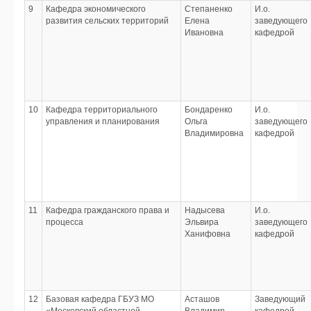
9
Кафедра экономического
Степаненко
И.о.
развития сельских территорий
Елена
заведующего
Ивановна
кафедрой
10
Кафедра территориального
Бондаренко
И.о.
управления и планирования
Ольга
заведующего
Владимировна
кафедрой
11
Кафедра гражданского права и
Надысева
И.о.
процесса
Эльвира
заведующего
Ханифовна
кафедрой
12
Базовая кафедра ГБУЗ МО
Асташов
Заведующий