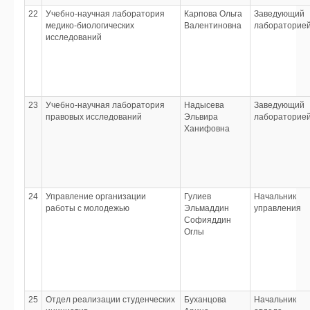
22
Учебно-научная лаборатория
Карпова Ольга
Заведующий
медико-биологических
Валентиновна
лабораторие
исследований
23
Учебно-научная лаборатория
Надысева
Заведующий
правовых исследований
Эльвира
лабораторие
Ханифовна
24
Управление организации
Гулиев
Начальник
работы с молодежью
Эльмаддин
управления
Софияддин
Оглы
25
Отдел реализации студенческих
Буханцова
Начальник