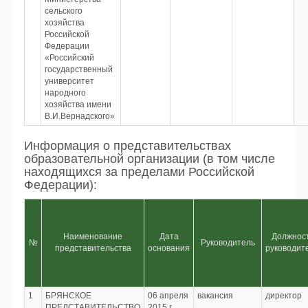
сельского
хозяйства
Российской
Федерации
«Российский
государственный
университет
народного
хозяйства имени
В.И.Вернадского»
Информация о представительствах
образовательной организации (в том числе
находящихся за пределами Российской
Федерации):
Наименование
Дата
Должнос
№
Руководитель
представительства
основания
руководит
1
БРЯНСКОЕ
06 апреля
вакансия
директор
ПРЕДСТАВИТЕЛЬСТВО
2015 г.