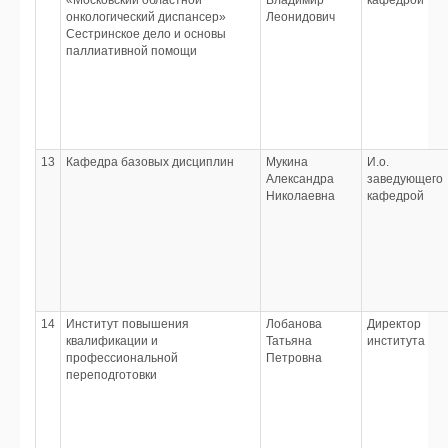
«Московский областной
Владимир
кафедрой
онкологический диспансер»
Леонидович
Сестринское дело и основы
паллиативной помощи
13
Кафедра базовых дисциплин
Мукина
И.о.
Александра
заведующего
Николаевна
кафедрой
14
Институт повышения
Лобанова
Директор
квалификации и
Татьяна
института
профессиональной
Петровна
переподготовки