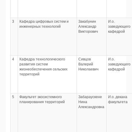
3
Кафедра цифровых систем и
Закабунин
И.о.
инженерных технологий
Александр
заведующего
Викторович
кафедрой
4
Кафедра технологического
Сивцов
И.о.
развития систем
Валерий
заведующего
жизнеобеспечения сельских
Николаевич
кафедрой
территорий
5
Факультет экосистемного
Забараускене
И.о. декана
планирования территорий
Нина
факультета
Александровна