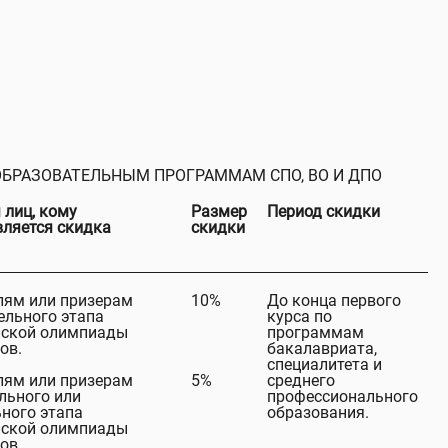
ОБРАЗОВАТЕЛЬНЫМ ПРОГРАММАМ СПО, ВО И ДПО
 лиц, кому
Размер
Период скидки
вляется скидка
скидки
лям или призерам
10%
До конца первого
ельного этапа
курса по
йской олимпиады
программам
ов.
бакалавриата,
специалитета и
лям или призерам
5%
среднего
льного или
профессионального
ного этапа
образования.
йской олимпиады
ов.