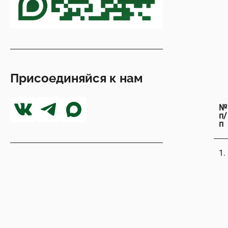
Присоединяйся к нам
№
п/
п
1.