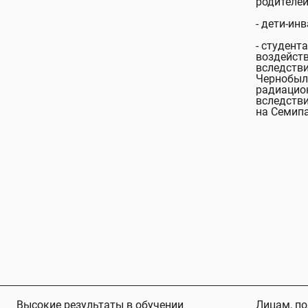
родителей
- дети-ин
- студен
воздейст
вследств
Чернобыл
радиацио
вследств
на Семип
Высокие результаты в обучении
Лицам, по