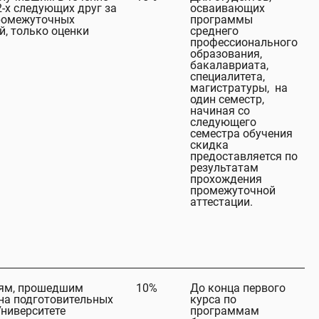
2-х следующих друг за
осваивающих
ромежуточных
программы
й, только оценки
среднего
профессионального
образования,
бакалавриата,
специалитета,
магистратуры, на
один семестр,
начиная со
следующего
семестра обучения
скидка
предоставляется по
результатам
прохождения
промежуточной
аттестации.
ям, прошедшим
10%
До конца первого
на подготовительных
курса по
Университете
программам