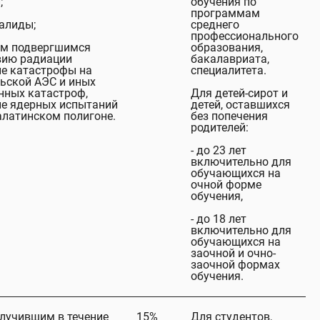
;
обучения по
программам
валиды;
среднего
профессионального
там подвергшимся
образования,
вию радиации
бакалавриата,
ие катастрофы на
специалитета.
ьской АЭС и иных
нных катастроф,
Для детей-сирот и
ие ядерных испытаний
детей, оставшихся
алатинском полигоне.
без попечения
родителей:
- до 23 лет
включительно для
обучающихся на
очной форме
обучения,
- до 18 лет
включительно для
обучающихся на
заочной и очно-
заочной формах
обучения.
лучившим в течение
15%
Для студентов,