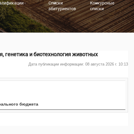
алификации -
Списки
Конкурсные
абитуриентов
списки
ия, генетика и биотехнология животных
Дата публикации информации: 08 августа 2026 г. 10:13
рального бюджета