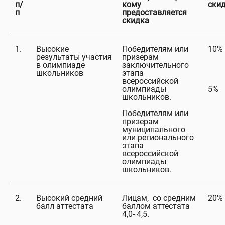
п/
кому
ски
п
предоставляется
скидка
1.
Высокие
Победителям или
10%
результаты участия
призерам
в олимпиаде
заключительного
школьников
этапа
всероссийской
олимпиады
5%
школьников.
Победителям или
призерам
муниципального
или регионального
этапа
всероссийской
олимпиады
школьников.
2.
Высокий средний
Лицам, со средним
20%
балл аттестата
баллом аттестата
4,0- 4,5.