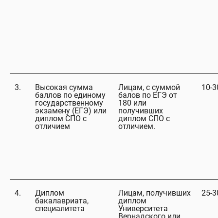
3.
Высокая сумма
Лицам, с суммой
10-
баллов по единому
балов по ЕГЭ от
государственному
180 или
экзамену (ЕГЭ) или
получивших
диплом СПО с
диплом СПО с
отличием
отличием.
4.
Диплом
Лицам, получивших
25-
бакалавриата,
диплом
специалитета
Университета
Вернадского или