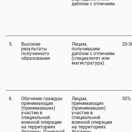
диплом с отличием.
5.
Высокие
Лицам,
20-
результаты
получившим
полученного
диплом с отличием
образования
(специалитет или
магистратура).
6.
Обучение граждан
Лицам,
30%
принимающих
принимающих
(принимавших)
(принимавших)
участие в
участие в
специальной
специальной
военной операции
военной операции
на территориях
на территориях
Украины, Донецкой
Украины,