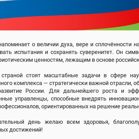
напоминает о величии духа, вере и сплочённости 
вать испытания и сохранять суверенитет. Он симв
риотическим ценностям, лежащим в основе российск
 страной стоят масштабные задачи в сфере наук
ого комплекса — стратегически важной отрасли, 
развитие России. Для дальнейшего роста и эф
ные управленцы, способные внедрять инновацион
рофессионалов, ориентированных на решение реальн
ательный день желаю всем здоровья, благопол
ых достижений!