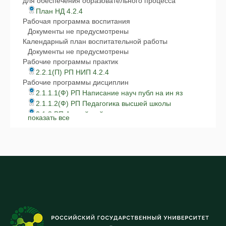
для обеспечения образовательного процесса
План НД 4.2.4
Рабочая программа воспитания
Документы не предусмотрены
Календарный план воспитательной работы
Документы не предусмотрены
Рабочие программы практик
2.2.1(П) РП НИП 4.2.4
Рабочие программы дисциплин
2.1.1.1(Ф) РП Написание науч публ на ин яз
2.1.1.2(Ф) РП Педагогика высшей школы
2.1.2 РП Английский язык
показать все
2.1.3 РП История философии и науки
2.1.4.1 РП Частная зоотехния, кормление,
технологии приготовления кормов и производства
продукции животноводства
2.1.4.2 РП Основы разведения, селекции, генетики
и биотехнологии животных