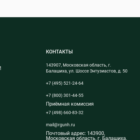
ое проектирование
ительства и планировки НП
т зондирование в зем-ве
ие системы проект
ройство территорий
 геодезич измерений
право
землеустройства
КОНТАКТЫ
 земель и недвижимости
основы недвижимости
143907, Московская область, г.
М
Балашиха, ул. Шоссе Энтузиастов, д. 50
недеятельности
+7 (495) 521-24-64
льтура речи
нологии поиска и обработки информации, ИИ, ФГИС
+7 (800) 301-44-55
ра и спорт
Приёмная комиссия
+7 (498) 660-83-32
 аналит.)
к
mail@rgunh.ru
й государственности
Почтовый адрес: 143900,
номика
Московская область, г. Балашиха,