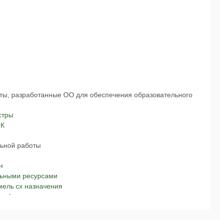
ты, разработанные ОО для обеспечения образовательного
стры
иК
ьной работы
н
льными ресурсами
мель сх назначения
графирование
стр работ
ем и недвиж