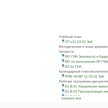
Учебный план
УП z21.03.02 ЗиК
Методические и иные докумен
процесса
МУ ГИА Землеустр и Када
МУ по выполнения КР ГМ
Б3.01 ГИА
Календарный план воспитател
РПВ +КГВР 21.03.02 ЗиК
Рабочие программы дисципли
Б1.В.01 Управление земе
Б1.В.02 Паспортизация зе
Б1.В.03 Геоинформ карто
показать все
Б1.В.04 Орг и провед када
Б1.В.05 Кадастр и эк оц з