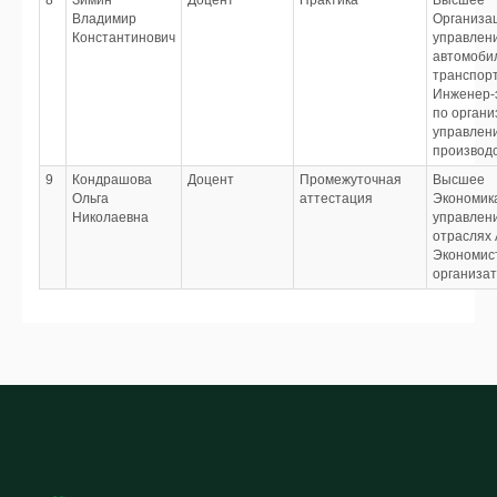
8
Зимин
Доцент
Практика
Высшее
Владимир
Организа
Константинович
управлен
автомоби
транспор
Инженер-
по органи
управлен
производ
9
Кондрашова
Доцент
Промежуточная
Высшее
Ольга
аттестация
Экономик
Николаевна
управлени
отраслях
Экономис
организа