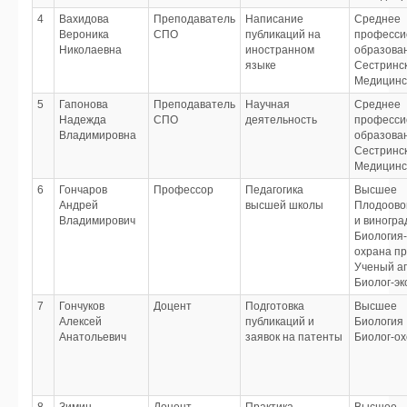
4
Вахидова
Преподаватель
Написание
Среднее
Вероника
СПО
публикаций на
професси
Николаевна
иностранном
образова
языке
Сестринс
Медицинс
5
Гапонова
Преподаватель
Научная
Среднее
Надежда
СПО
деятельность
професси
Владимировна
образова
Сестринс
Медицинс
6
Гончаров
Профессор
Педагогика
Высшее
Андрей
высшей школы
Плодоово
Владимирович
и виногра
Биология-
охрана п
Ученый аг
Биолог-эк
7
Гончуков
Доцент
Подготовка
Высшее
Алексей
публикаций и
Биология
Анатольевич
заявок на патенты
Биолог-ох