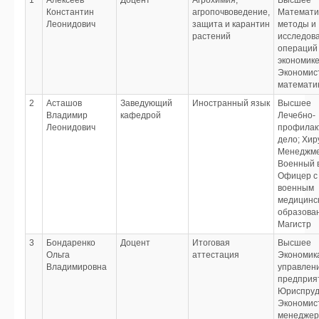
1
Алексеев
Доцент
Агрохимия,
Высшее
Константин
агропочвоведение,
Математи
Леонидович
защита и карантин
методы и
растений
исследов
операций
экономик
Экономист
математи
2
Асташов
Заведующий
Иностранный язык
Высшее
Владимир
кафедрой
Лечебно-
Леонидович
профилак
дело; Хир
Менеджм
Военный в
Офицер с
военным
медицинс
образова
Магистр
3
Бондаренко
Доцент
Итоговая
Высшее
Ольга
аттестация
Экономик
Владимировна
управлен
предприя
Юриспруд
Экономис
менеджер