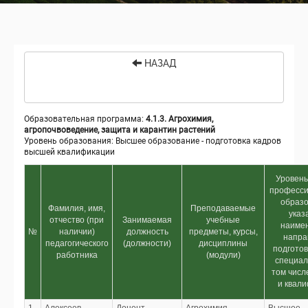
НАЗАД
Образовательная программа:
4.1.3. Агрохимия,
агропочвоведение, защита и карантин растений
Уровень образования: Высшее образование - подготовка кадров
высшей квалификации
Уровень
професси
образо
Фамилия, имя,
Преподаваемые
указ
отчество (при
Занимаемая
учебные
наиме
№
наличии)
должность
предметы, курсы,
напра
педагогического
(должности)
дисциплины
подготов
работника
(модули)
специал
том числ
и квал