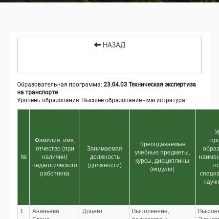
НАЗАД
Образовательная программа:
23.04.03 Техническая экспертиза
на транспорте
Уровень образования: Высшее образование - магистратура
У
Фамилия, имя,
пр
Преподаваемые
отчество (при
Занимаемая
образ
учебные предметы,
№
наличии)
должность
наимен
курсы, дисциплины
педагогического
(должности)
по
(модули)
работника
специа
научн
1
Ананьева
Доцент
Выполнение,
Высше