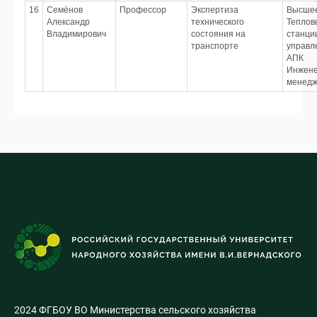
16
Семёнов
Профессор
Экспертиза
Высше
Александр
технического
Теплов
Владимирович
состояния на
станци
транспорте
управл
АПК
Инжене
менед
2024 ФГБОУ ВО Министерства сельского хозяйства