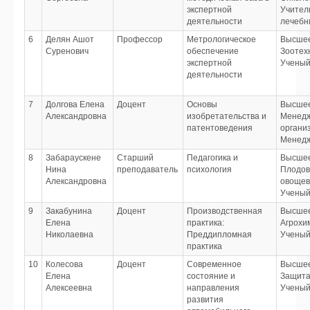
экспертной
Учитель
деятельности
лечебни
6
Делян Ашот
Профессор
Метрологическое
Высше
Суренович
обеспечение
Зоотех
экспертной
Ученый
деятельности
7
Долгова Елена
Доцент
Основы
Высше
Александровна
изобретательства и
Менед
патентоведения
органи
Менедж
8
Забараускене
Старший
Педагогика и
Высше
Нина
преподаватель
психология
Плодов
Александровна
овощев
Ученый
9
Закабунина
Доцент
Производственная
Высше
Елена
практика:
Агрохи
Николаевна
Преддипломная
Ученый
практика
10
Колесова
Доцент
Современное
Высше
Елена
состояние и
Защита
Алексеевна
направления
Ученый
развития