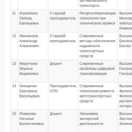
автомобильного
транспорта
11
Кораблина
Старший
Ресурсосберегающие
Высше
Любовь
преподаватель
технологии при
Многок
Евгеньевна
техническом сервисе
электр
Инжене
12
Манаенков
Старший
Современные
Высше
Александр
преподаватель
методы обеспечения
Биолог
Алексеевич
надежности
Биолог
транспортных
средств
13
Мирутенко
Доцент
Современные
Высше
Марина
проблемы цифровой
Геогра
Вадимовна
трансформации
Геогра
14
Онищенко
Преподаватель
Современные
Высше
Екатерина
СПО
технологии ремонта
Филос
Васильевна
автотранспортных
Филоло
средств
русског
литера
15
Романова
Доцент
Экономика
Высше
Наталья
экспертной
Зоотех
Валентиновна
деятельности
Зооинж