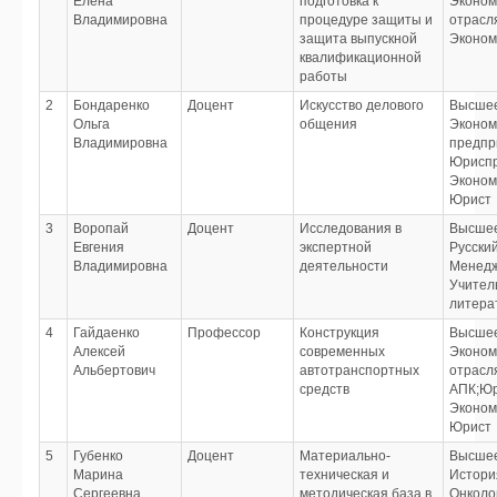
Елена
подготовка к
Эконом
Владимировна
процедуре защиты и
отрасл
защита выпускной
Эконом
квалификационной
работы
2
Бондаренко
Доцент
Искусство делового
Высше
Ольга
общения
Эконом
Владимировна
предпр
Юрисп
Эконом
Юрист
3
Воропай
Доцент
Исследования в
Высше
Евгения
экспертной
Русский
Владимировна
деятельности
Менедж
Учитель
литера
4
Гайдаенко
Профессор
Конструкция
Высше
Алексей
современных
Эконом
Альбертович
автотранспортных
отрасл
средств
АПК;Юр
Эконом
Юрист
5
Губенко
Доцент
Материально-
Высше
Марина
техническая и
Истори
Сергеевна
методическая база в
Онколо