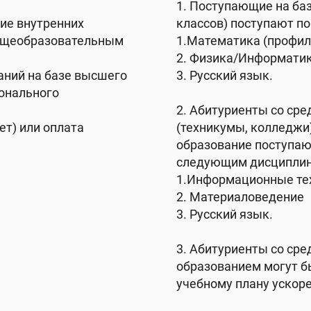
1. Поступающие на баз
ние внутренних
классов) поступают по
общеобразовательным
1.Математика (профил
.
2. Физика/Информати
аний на базе высшего
3. Русский язык.
онального
2. Абитуриенты со ср
ет) или оплата
(техникумы, колледжи
образование поступаю
следующим дисциплин
1.Информационные те
2. Материаловедение
3. Русский язык.
3. Абитуриенты со ср
образованием могут б
учебному плану ускоре