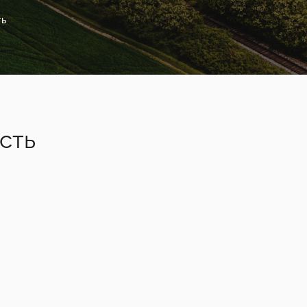
ть
сть