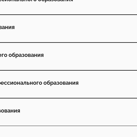
вания
его образования
фессионального образования
зования