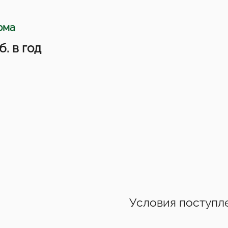
рма
б. в год
Условия поступл