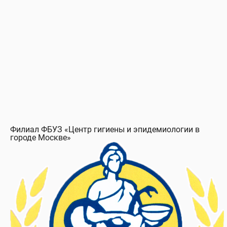
ООО «НПП СеДеК-Домодедово» Московская область
onlineecology.com