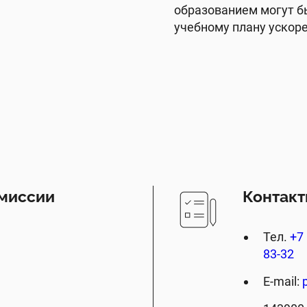
образованием могут б
учебному плану ускоре
миссии
Контак
Тел.
+7 
83-32
E-mail: