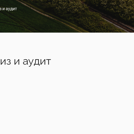
з и аудит
из и аудит