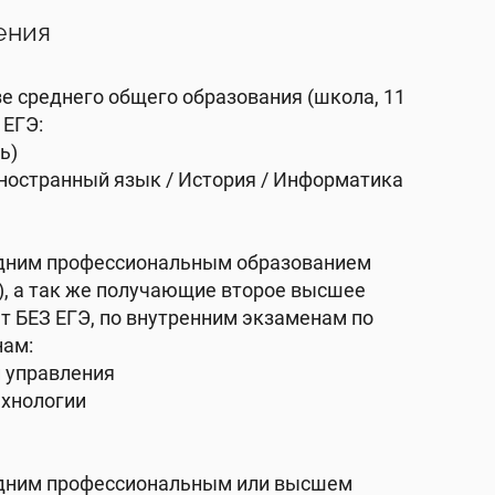
ения
е среднего общего образования (школа, 11
 ЕГЭ:
ь)
Иностранный язык / История / Информатика
едним профессиональным образованием
), а так же получающие второе высшее
т БЕЗ ЕГЭ, по внутренним экзаменам по
ам:
и управления
ехнологии
едним профессиональным или высшем