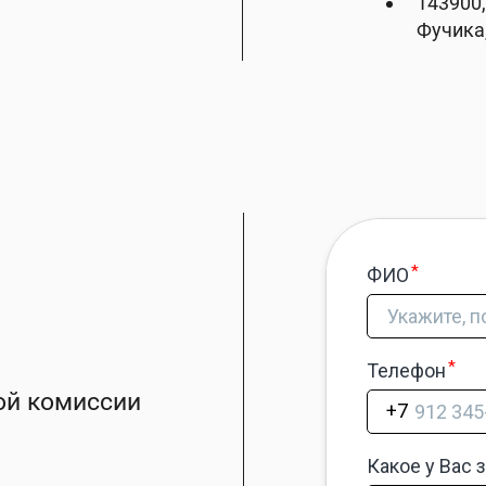
143900,
Фучика,
ой комиссии