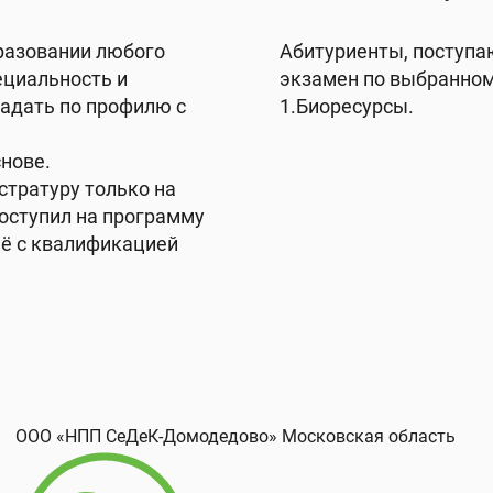
разовании любого
Абитуриенты, поступа
ециальность и
экзамен по выбранном
адать по профилю с
1.Биоресурсы.
снове.
стратуру только на
поступил на программу
её с квалификацией
ООО «Рота-Агро»