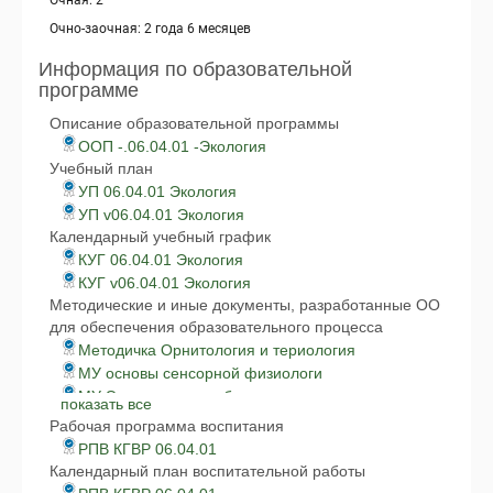
Очная: 2
Очно-заочная: 2 года 6 месяцев
Информация по образовательной
программе
Описание образовательной программы
ООП -.06.04.01 -Экология
Учебный план
УП 06.04.01 Экология
УП v06.04.01 Экология
Календарный учебный график
КУГ 06.04.01 Экология
КУГ v06.04.01 Экология
Методические и иные документы, разработанные ОО
для обеспечения образовательного процесса
Методичка Орнитология и териология
МУ основы сенсорной физиологи
МУ Электромагнитобиология для магистров
показать все
Му биомонит.
Рабочая программа воспитания
МУ ГИА
РПВ КГВР 06.04.01
МУ индивид и соц поведение
Календарный план воспитательной работы
МУ История биоэволюции