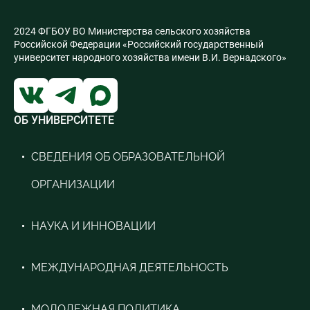
Онтогенез магистры
Б1.О.05 Компьютерные технологии
2024 ФГБОУ ВО Министерства сельского хозяйства
Б1.О.02 Иност яз(ФЯ)
Российской Федерации «Российский государственный
Б1.О.02 Иност яз(АЯ)
университет народного хозяйства имени В.И. Вернадского»
Б1.О.02 Иност яз (НЯ)
Б1.В.10 Современ проб
Б1.В.09 -Основы экоправа
Б1.В.03.-редкие виды фл.и фауны
ОБ УНИВЕРСИТЕТЕ
Б1.В.01 Иннов мен
СВЕДЕНИЯ ОБ ОБРАЗОВАТЕЛЬНОЙ
ОРГАНИЗАЦИИ
НАУКА И ИННОВАЦИИ
МЕЖДУНАРОДНАЯ ДЕЯТЕЛЬНОСТЬ
МОЛОДЕЖНАЯ ПОЛИТИКА