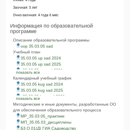
Очная: 4 года
Заочная: 5 лет
Очно-заочная: 4 года 6 мес
Информация по образовательной
программе
Описание образовательной программы
oop 35.03.05 sad
Учебный план
35.03.05 up sad 2024
35.03.05 up sad 2025
v35.03.05 up sad 2021
показать все
v35.03.05 up sad 2022
Календарный учебный график
z35.03.05 up sad 2021
35.03.05 kug sad 2024
z35.03.05 up sad 2022
35.03.05 kug sad 2025
z35.03.05 up sad 2024
v35.03.05 kug sad 2021
показать все
z35.03.05 up sad 2025
v35.03.05 kug sad 2022
Методические и иные документы, разработанные ОО
z35.03.05 kug sad 2021
для обеспечения образовательного процесса
z35.03.05 kug sad 2022
MP_35.03.05_практики
z35.03.05 kug sad 2024
MП_35.05.03_дисциплины
z35.03.05 kug sad 2025
Б3.О.01(Д) ГИА Садоводство