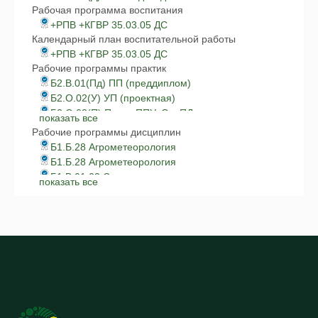
Рабочая программа воспитания
+РПВ +КГВР 35.03.05 ДС
Календарный план воспитательной работы
+РПВ +КГВР 35.03.05 ДС
Рабочие программы практик
Б2.В.01(Пд) ПП (преддиплом)
Б2.О.02(У) УП (проектная)
Б2.О.03(П) Произ ППУиО в ПД
показать все
Б2.О.04(П) Произ прак (техн)
Рабочие программы дисциплин
35.03.05 Б2.О.01(У)Учебная практика
Б1.Б.28 Агрометеорология
(ознакомительная) САД
Б1.Б.28 Агрометеорология
Б1.В.01.02 Селекция
показать все
Б1.В.01.02 Технология выр
Б1.В.01.04 Хран. и пер.
Б1.В.01.05 Цветоводство
Б1.В.01.ДВ.01.02 Основы НИ
Б1.В.01.ДВ.02.01 Биотехнол
Б1.В.01.ДВ.02.02 Программ.
Б1.В.02 01 Ландшафт.дизайн
Б1.В.02 04 Декорат.сад
Б1.В.02.01 Механизация