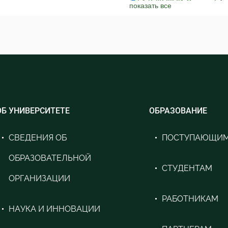
Б1.В.ДВ.03.01 Основы БА 
показать все
Б1.В.ДВ.04.01 Анализ дан
Б1.О.01 Управленческий а
Б1.О.02 Проф. ин. яз. (АЯ)
Б1.О.02 Проф. ин. яз. (НЯ)
Б1.О.02 Проф. ин. яз. (ФЯ
Б1.О.05. ТССА
Б1.О.06 Архитектура пред
Б1.О.07 Стандартизация 
Б1.О.08 Автоматизация Би
Б1.О.09 Финансовый анал
ОБ УНИВЕРСИТЕТЕ
ОБРАЗОВАНИЕ
Б1.О.13 Цифровая транс
Б1.О.14 Web-аналитик
СВЕДЕНИЯ ОБ
ПОСТУПАЮЩИ
Б1.О.15 Интеллектуальны
Б1.O.12 Управление ЖЦИ
ОБРАЗОВАТЕЛЬНОЙ
ФТД.01 Визуализация дан
СТУДЕНТАМ
ОРГАНИЗАЦИИ
РАБОТНИКАМ
НАУКА И ИННОВАЦИИ