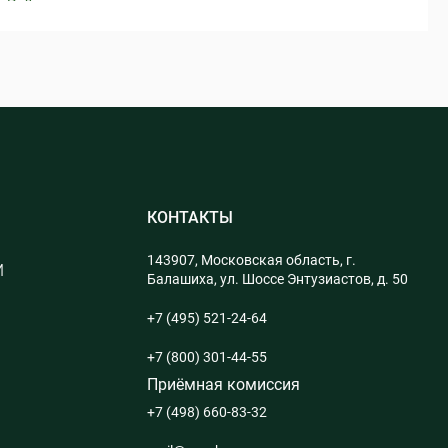
и РсД
ных
нализ
)
приятия
и сертификация ПС
зПр в логистике
из
КОНТАКТЫ
формация
143907, Московская область, г.
М
й анализ данных
Балашиха, ул. Шоссе Энтузиастов, д. 50
С
+7 (495) 521-24-64
ных
+7 (800) 301-44-55
Приёмная комиссия
+7 (498) 660-83-32