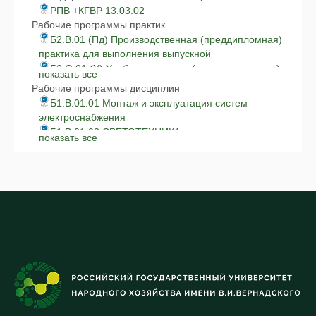
РПВ +КГВР 13.03.02
Рабочие программы практик
Б2.В.01 (Пд) Производственная (преддипломная)
практика для выполнения выпускной
Б2.О.01 (У) Учебная практика (ознакомительная)
показать все
Б2.О.02 (У) Учебная практика (проектная)
Рабочие программы дисциплин
исправлено
Б1.В.01.01 Монтаж и эксплуатация систем
Б2.О.03 (П) Производственная практика по
электроснабжения
получению профессиональных умений
Б1.В.01.03 СВЕТОТЕХНИКА
показать все
Б2.О.04 (П) Производственная практика
Б1.В.01.04 Электрические станции и подстанции
(Технологическая практика)
Б1.В.01.05 Автономные источники энергии
Б1.В.02 Электроснабжение
Б1.В.02.01 Аварийные режимы в
электроэнергетических системах
Б1.В.02.03 Короткие замыкания
Б1.В.02.04 РЕЛЕЙНАЯ ЗАЩИТА И
АВТОМАТИЗАЦИЯ
Б1.В.02.05 ЭНЕРГОАУДИТ И
ЭНЕРГОСБЕРЕЖЕНИЕ
Б1.В.02.06 ОБОСНОВАНИЕ ИНЖЕНЕРНО-
ТЕХНИЧЕСКИХ РЕШЕНИЙ