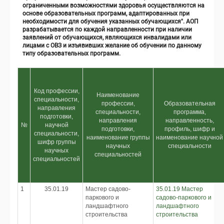
ограниченными возможностями здоровья осуществляются на
основе образовательных программ, адаптированных при
необходимости для обучения указанных обучающихся". АОП
разрабатывается по каждой направленности при наличии
заявлений от обучающихся, являющихся инвалидами или
лицами с ОВЗ и изъявивших желание об обучении по данному
типу образовательных программ.
Код профессии,
Наименование
специальности,
профессии,
Образовательная
направления
специальности,
программа,
подготовки,
направления
направленность,
№
научной
подготовки,
профиль, шифр и
специальности,
наименование группы
наименование научной
шифр группы
научных
специальности
научных
специальностей
специальностей
1
35.01.19
Мастер садово-
35.01.19 Мастер
паркового и
садово-паркового и
ландшафтного
ландшафтного
строительства
строительства