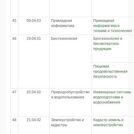
45
09.04.03
Прикладная
Прикладная
информатика
информатика в
технике и технологиях
46
19.04.01
Биотехнология
Биотехнология и
биоэкспертиза
продукции
Пищевая
продовольственная
безопасность
47
20.04.02
Природообустройство
Инженерные системы
и водопользование
водоподготовки и
водоснабжения
48
21.04.02
Землеустройство и
Кадастр земель и
кадастры
землеустройство